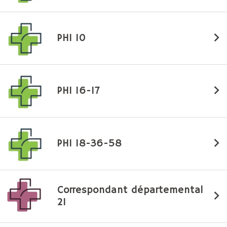
PHI 10
PHI 16-17
PHI 18-36-58
Correspondant départemental
21