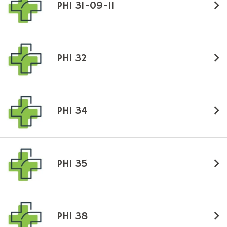
PHI 31-09-11
PHI 32
PHI 34
PHI 35
PHI 38