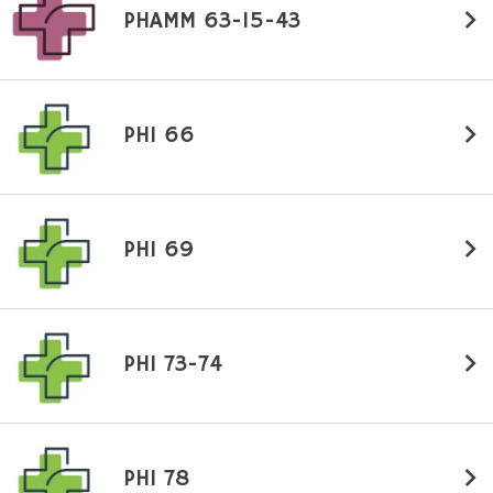
PHAMM 63-15-43
PHI 66
PHI 69
PHI 73-74
PHI 78