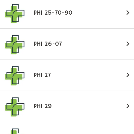
PHI 25-70-90
PHI 26-07
PHI 27
PHI 29