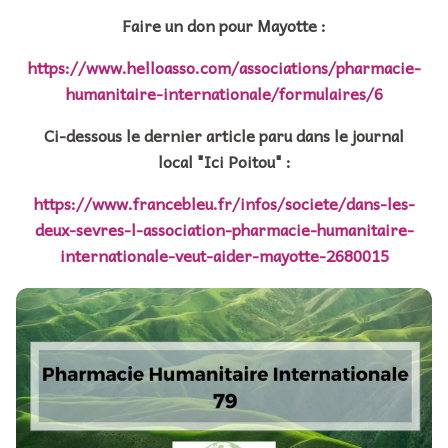
Faire un don pour Mayotte :
https://www.helloasso.com/associations/pharmacie-
humanitaire-internationale/formulaires/6
Ci-dessous le dernier article paru dans le journal
local "Ici Poitou" :
https://www.francebleu.fr/infos/societe/dans-les-
deux-sevres-l-association-pharmacie-humanitaire-
internationale-veut-aider-mayotte-2680015